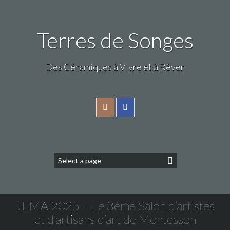
Terres de Songes
Des Céramiques à Vivre et à Rêver
JEMA 2025 – Le 3ème Salon d’artistes
et d’artisans d’art de Montesson