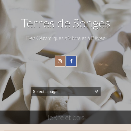
Terres de Songes
Des Céramiques à Vivre et à Rêver
TeRre et bois